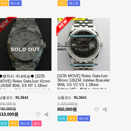
추천
베스트
추천
베스트
SOLD OUT
[3235 MOVE] Rolex DateJust
◆땡처리 국내배송◆ [3235
36mm 126234 Jubilee Bracelet
MOVE] Rolex DateJust 41mm
904L SS V2 VS 1:1Best
126300 904L SS NT 1:1Best
Edition MD - 롤렉스 데이져스
Edition - 롤렉스 데이져스트 오
트 윔블던 오토매틱 쥬빌레 브
토매틱 베스트에디션
상품코드 :
RL3842
상품코드 :
RL3841
레이슬릿 베스트에디션
990,000원
1,320,000원
740,000원
850,000원
510,000원
히트
추천
베스트
히트
추천
베스트
할인