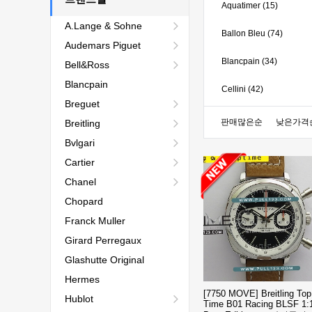
Aquatimer (15)
A.Lange & Sohne
Ballon Bleu (74)
Audemars Piguet
Blancpain (34)
Bell&Ross
Blancpain
Cellini (42)
Breguet
CLÉ (6)
판매많은순
낮은가격
Breitling
Bvlgari
Cubitus (8)
Cartier
DeVille (48)
Chanel
Chopard
Ferrari (5)
Franck Muller
Hankham (26)
Girard Perregaux
J12 (15)
Glashutte Original
Hermes
Luminor (53)
[7750 MOVE] Breitling Top
Hublot
Time B01 Racing BLSF 1: