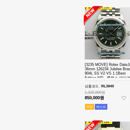
- 롤렉스 데이져
[3235 MOVE]
스트 오토매틱
Rolex DateJust
베스트에디션
41mm 126300
1,390,000원
904L SS ERF
910,000원
1:1Best Edition
- 롤렉스 데이져
◆땡처리 국내
스트 오토매틱
배송◆ [2824
베스트에디션
MOVE] Rolex
930,000원
DateJust
670,000원
36mm SS
410,000원
126200 BP 1:1
[3235 MOVE] Rolex DateJ
36mm 126234 Jubilee Brac
Best Edition -
◆땡처리 국내
904L SS V2 VS 1:1Best
롤렉스 데이져
배송◆ [3235
Edition MD - 롤렉스 데이
스트 오토매틱
MOVE] Rolex
990,000원
트 오토매틱 쥬빌레 브레
상품코드 :
RL3840
베스트에디션
DateJust
740,000원
릿 베스트에디션
1,320,000원
41mm 126300
510,000원
850,000원
904L SS NT
1:1Best Edition
[3235 MOVE]
추천
베스트
- 롤렉스 데이져
Rolex DateJust
스트 오토매틱
36mm 126234
1,320,000원
베스트에디션
Jubilee
850,000원
Bracelet 904L