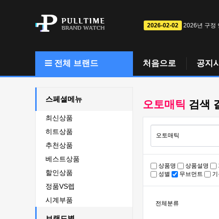
2026-02-02
2026년 구정
전체 브랜드
처음으로
공지
스페셜메뉴
오토매틱
검색 
최신상품
히트상품
추천상품
베스트상품
상품명
상품설명
할인상품
성별
무브먼트
기
정품VS렙
시계부품
전체분류
브랜드별