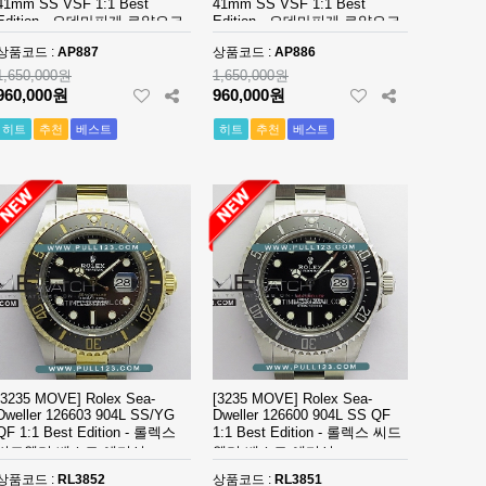
illenary (11)
Monaco (1)
41mm SS VSF 1:1 Best
41mm SS VSF 1:1 Best
Edition - 오데마피게 로얄오크
Edition - 오데마피게 로얄오크
베스트 에디션
베스트 에디션
ther Brand (6)
Overseas (69)
상품코드 :
AP887
상품코드 :
AP886
1,650,000원
1,650,000원
errelet (1)
Pilot (120)
960,000원
960,000원
ortugueser (131)
히트
추천
베스트
Premier (2)
히트
추천
베스트
ichard Mille (2)
RM011 (59)
M027 (1)
RM032 (1)
M052 (7)
RM055 (47)
M16 (2)
Roadster (1)
oyal Oak Offshore (66)
Royal Oak Offshore Dive (33)
ea-Master (210)
Sea-Master Aqua Terra (55)
[3235 MOVE] Rolex Sea-
[3235 MOVE] Rolex Sea-
Dweller 126603 904L SS/YG
Dweller 126600 904L SS QF
QF 1:1 Best Edition - 롤렉스
1:1 Best Edition - 롤렉스 씨드
pirit of Big bang (5)
Spuare Bang (8)
씨드웰러 베스트 에디션
웰러 베스트 에디션
issot (3)
Top Time (5)
상품코드 :
RL3852
상품코드 :
RL3851