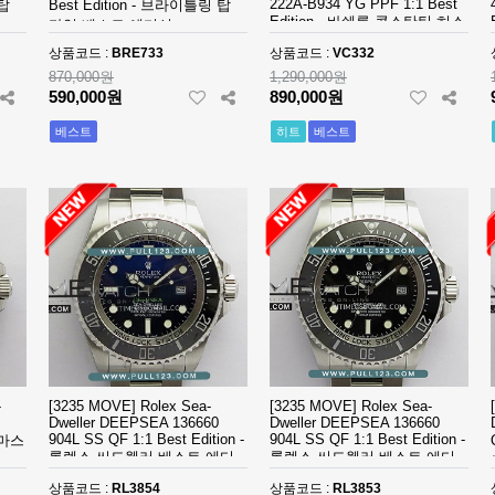
MB&F (2)
Milgauss (3)
M
222A-B934 YG PPF 1:1 Best
 탑
Best Edition - 브라이틀링 탑
Edition - 바쉐론 콘스탄틴 히스
타임 베스트 에디션
토리크 베스트 에디션
Navitimer (87)
Octo (10)
O
상품코드 :
BRE733
상품코드 :
VC332
870,000원
1,290,000원
Pasha (4)
Patrimony (10)
P
590,000원
890,000원
베스트
Polo (4)
portofino (46)
히트
베스트
P
Reine de Naples (7)
Rendez-Vous (12)
R
RM022 (3)
RM023 (2)
R
RM035 (103)
RM051 (5)
R
RM067 (18)
RM07 (29)
R
Rotonde (2)
Royal Oak (256)
R
Saxonia (8)
Sea-Dweller (44)
S
-
[3235 MOVE] Rolex Sea-
[3235 MOVE] Rolex Sea-
Dweller DEEPSEA 136660
Dweller DEEPSEA 136660
904L SS QF 1:1 Best Edition -
904L SS QF 1:1 Best Edition -
트마스
Speake Marin (2)
Speed-Master (41)
S
롤렉스 씨드웰러 베스트 에디
롤렉스 씨드웰러 베스트 에디
션
션
Superocean (102)
Tank (3)
T
상품코드 :
RL3854
상품코드 :
RL3853