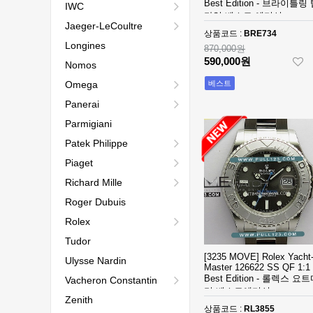
Master (40)
Best Edition - 브라이틀링
IWC
타임 베스트 에디션
Jaeger-LeCoultre
Nautilus (143)
상품코드 :
BRE734
Longines
870,000원
Oyster Perpetual (75)
590,000원
Nomos
Omega
베스트
Polaris (8)
Panerai
Radiomir (3)
Parmigiani
RM012 (2)
Patek Philippe
Piaget
RM033 (2)
Richard Mille
RM056 (6)
Roger Dubuis
Rolex
Ronde (6)
Tudor
Santos (31)
[3235 MOVE] Rolex Yacht
Ulysse Nardin
Master 126622 SS QF 1:1
Best Edition - 롤렉스 요
Vacheron Constantin
Sky-Dweller (46)
터 베스트에디션
Zenith
Submariner (96)
상품코드 :
RL3855