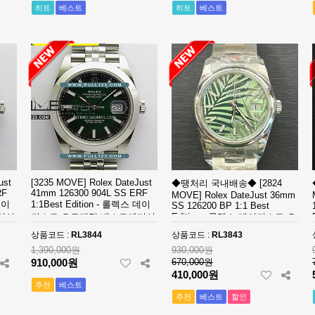
히트
베스트
히트
베스트
ust
[3235 MOVE] Rolex DateJust
◆땡처리 국내배송◆ [2824
RF
41mm 126300 904L SS ERF
MOVE] Rolex DateJust 36mm
데이
1:1Best Edition - 롤렉스 데이
SS 126200 BP 1:1 Best
디션
져스트 오토매틱 베스트에디션
Edition - 롤렉스 데이져스트 오
토매틱 베스트에디션
상품코드 :
RL3844
상품코드 :
RL3843
1,390,000원
930,000원
910,000원
670,000원
410,000원
추천
베스트
추천
베스트
할인