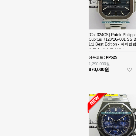
오데마 피게 로
Piguet Royal
2,320,000원
얄 오크 오프쇼
Oak Offshore
1,610,000원
어 베스트에디
26420 SS
션
43mm DDF 1:1
[4401 MOVE]
Best Edition -
Audemars
오데마 피게 로
Piguet Royal
2,840,000원
[Cal.324CS] Patek Philipp
Cubitus 7128/1G-001 SS 
얄 오크 오프쇼
Oak Chrono
1,900,000원
1:1 Best Edition - 파텍필
어 베스트에디
26240
비투스 베스트 에디션
션
Ceramic DDF
[Ronda Quartz]
상품코드 :
PP525
1:1 Best
Santos de
1,290,000원
Edition - 오데
Cartier Small
8,090,000원
870,000원
마피게 로얄오
27mm YG K11
560,000원
크 크르노 그래
1:1 Best
프 50주년모델
Edition - 까르
[Ronda Quartz]
베스트에디션
띠에 산토스 스
Santos de
몰 베스트 에디
Cartier Small
810,000원
션
27mm SS/YG
560,000원
K11 1:1 Best
Edition - 까르
[Ronda Quartz]
띠에 산토스 스
Santos de
몰 베스트 에디
Cartier Small
7,880,000원
션
27mm SS K11
540,000원