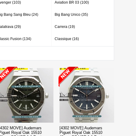
venger (103)
Aviation BR 03 (100)
ig Bang Sang Bleu (24)
Big Bang Unico (35)
alatrava (29)
Carrera (19)
lassic Fusion (134)
Classique (16)
omplications (26)
Constellation (33)
ay-Date (377)
Daytona (539)
xplorer (10)
Explorer II (11)
MT-Master (129)
Grand complications (37)
ublot (1)
Ingenieur (4)
and-Dweller (9)
Longines (49)
alte (6)
Marine (5)
[4302 MOVE] Audemars
[4302 MOVE] Audemars
Piguet Royal Oak 15510
Piguet Royal Oak 15510