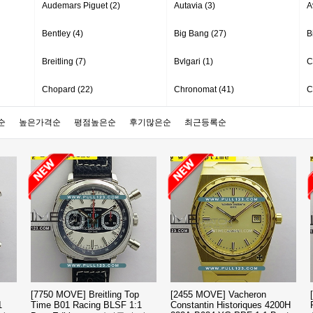
Audemars Piguet (2)
Autavia (3)
A
Bentley (4)
Big Bang (27)
B
Breitling (7)
Bvlgari (1)
C
Chopard (22)
Chronomat (41)
C
Code (16)
Colt (12)
C
순
높은가격순
평점높은순
후기많은순
최근등록순
Da Vinci (1)
Datejust (906)
D
Drive (3)
Emperador (6)
E
Franck Muller (59)
Glashutte Original (36)
G
Heritage (14)
Historiques (8)
H
Jacob & Co (1)
Konstantin Chaykin (12)
L
Luminor GMT (11)
Luminor Submersible (44)
M
[7750 MOVE] Breitling Top
[2455 MOVE] Vacheron
1
Time B01 Racing BLSF 1:1
Constantin Historiques 4200H