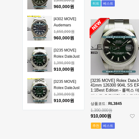
Piguet Royal
1,650,000원
히트
베스트
얄오크 크르노
Oak 15510
960,000원
그래프 50주년
41mm SS VSF
모델 베스트에
1:1 Best
[4302 MOVE]
디션
Edition - 오데
Audemars
마피게 로얄오
Piguet Royal
1,650,000원
크 베스트 에디
Oak 15510
960,000원
션
41mm SS VSF
1:1 Best
[3235 MOVE]
Edition - 오데
Rolex DateJust
마피게 로얄오
41mm 126334
1,390,000원
크 베스트 에디
904L SS ERF
910,000원
션
1:1Best Edition
[3235 MOVE] Rolex DateJ
- 롤렉스 데이져
[3235 MOVE]
41mm 126300 904L SS E
스트 오토매틱
Rolex DateJust
1:1Best Edition - 롤렉스 
베스트에디션
41mm 126334
1,390,000원
져스트 오토매틱 베스트에
904L SS ERF
910,000원
상품코드 :
RL3845
1:1Best Edition
1,390,000원
- 롤렉스 데이져
[3235 MOVE]
910,000원
스트 오토매틱
Rolex DateJust
베스트에디션
41mm 126300
1,390,000원
추천
베스트
904L SS ERF
910,000원
1:1Best Edition