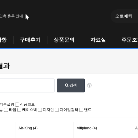
 연휴 휴무 안내
사항
구매후기
상품문의
자료실
주문조
결과
검색
기본설명
상품코드
능
타입
케이스백
디자인
다이얼칼라
밴드
Air-King (4)
Altiplano (4)
A