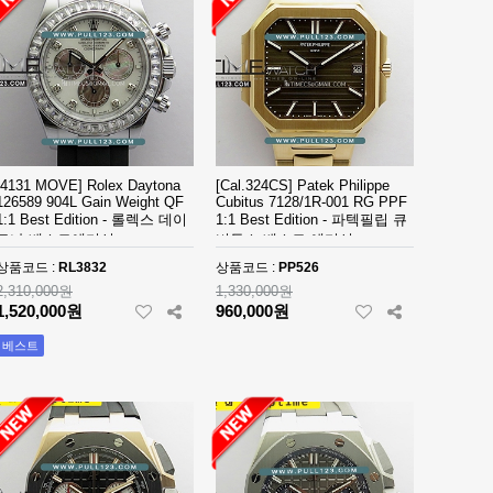
[4131 MOVE] Rolex Daytona
[Cal.324CS] Patek Philippe
126589 904L Gain Weight QF
Cubitus 7128/1R-001 RG PPF
1:1 Best Edition - 롤렉스 데이
1:1 Best Edition - 파텍필립 큐
토나 베스트에디션
비투스 베스트 에디션
상품코드 :
RL3832
상품코드 :
PP526
2,310,000원
1,330,000원
1,520,000원
960,000원
베스트