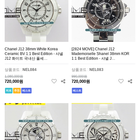
Chanel J12 38mm White Korea
[2824 MOVE] Chanel J12
Ceramic BV 1:1 Best Edition - 샤넬
Mademoiselle Shanel 38mm KOR
J12 화이트 국내산 풀세…
1:1 Best Edition - 샤넬 J…
상품코드 :
NEL084
상품코드 :
NEL083
1,080,000원
990,000원
720,000원
720,000원
히트
추천
베스트
베스트