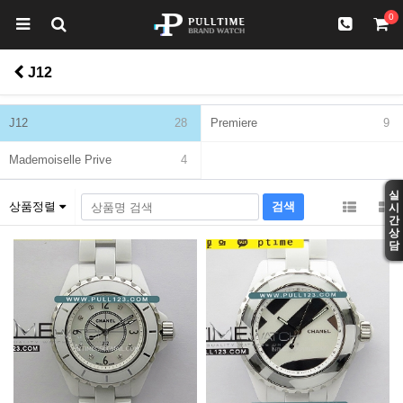
0
J12
J12
28
Premiere
9
Mademoiselle Prive
4
실
상품정렬
시
간
상
담