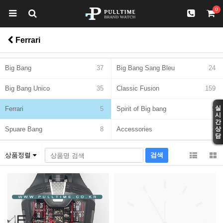
0
Ferrari
Big Bang
37
Big Bang Sang Bleu
24
Big Bang Unico
35
Classic Fusion
159
실
Ferrari
5
Spirit of Big bang
5
시
간
Spuare Bang
8
Accessories
1
상
담
상품정렬