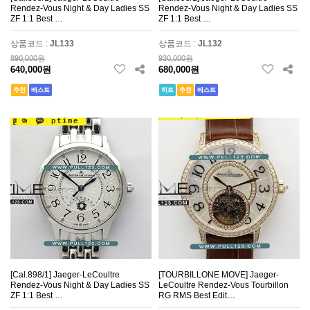
Rendez-Vous Night & Day Ladies SS
Rendez-Vous Night & Day Ladies SS
ZF 1:1 Best …
ZF 1:1 Best …
상품코드 :
JL133
상품코드 :
JL132
890,000원
930,000원
640,000원
680,000원
추천
베스트
히트
추천
베스트
[Cal.898/1] Jaeger-LeCoultre
[TOURBILLONE MOVE] Jaeger-
Rendez-Vous Night & Day Ladies SS
LeCoultre Rendez-Vous Tourbillon
ZF 1:1 Best …
RG RMS Best Edit…