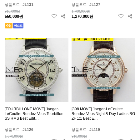
상품코드 :
JL131
상품코드 :
JL127
910,000원
1,700,000원
660,000원
1,270,000원
추천
베스트
[TOURBILLONE MOVE] Jaeger-
[898 MOVE] Jaeger-LeCoultre
LeCoultre Rendez-Vous Tourbillon
Rendez-Vous Night & Day Ladies RG
SS RMS Best Edit…
ZF 1:1 Best E…
상품코드 :
JL126
상품코드 :
JL119
1,670,000원
910,000원