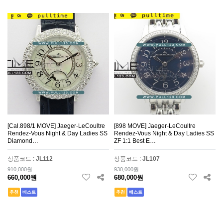
[Cal.898/1 MOVE] Jaeger-LeCoultre
[898 MOVE] Jaeger-LeCoultre
Rendez-Vous Night & Day Ladies SS
Rendez-Vous Night & Day Ladies SS
Diamond…
ZF 1:1 Best E…
상품코드 :
JL112
상품코드 :
JL107
910,000원
930,000원
660,000원
680,000원
추천
베스트
추천
베스트