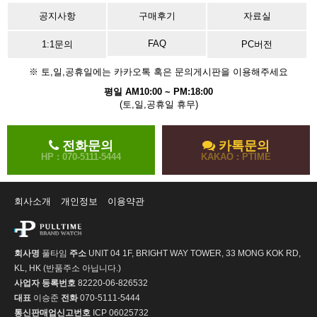
공지사항
구매후기
자료실
FAQ
1:1문의
PC버전
※ 토,일,공휴일에는 카카오톡 혹은 문의게시판을 이용해주세요
평일 AM10:00 ~ PM:18:00
(토,일,공휴일 휴무)
전화문의
카톡문의
HP : 070-5111-5444
KAKAO : PTIME
회사소개
개인정보
이용약관
회사명
풀타임
주소
UNIT 04 1F, BRIGHT WAY TOWER, 33 MONG KOK RD,
KL, HK (반품주소 아닙니다.)
사업자 등록번호
82220-06-826532
대표
이승준
전화
070-5111-5444
통신판매업신고번호
ICP 06025732