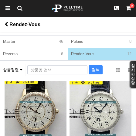
0
Rendez-Vous
Master
46
Polaris
8
Reverso
6
Rendez-Vous
12
실
상품정렬
시
간
상
담