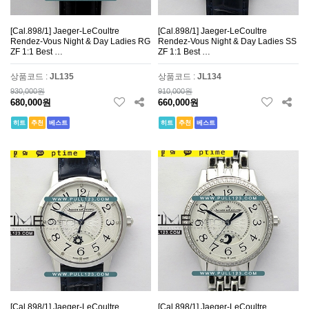
[Cal.898/1] Jaeger-LeCoultre
[Cal.898/1] Jaeger-LeCoultre
Rendez-Vous Night & Day Ladies RG
Rendez-Vous Night & Day Ladies SS
ZF 1:1 Best …
ZF 1:1 Best …
상품코드 :
JL135
상품코드 :
JL134
930,000원
910,000원
680,000원
660,000원
히트
추천
베스트
히트
추천
베스트
[Cal.898/1] Jaeger-LeCoultre
[Cal.898/1] Jaeger-LeCoultre