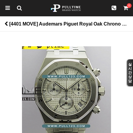
0
[4401 MOVE] Audemars Piguet Royal Oak Chrono 26240 50th SS V2 DDF 1:1 Best Edition - 오데마피게 로얄오크 크르노 그래프 50주년모델 베스트에디션 > Royal Oak
실
시
간
상
담