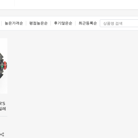
높은가격순
평점높은순
후기많은순
최근등록순
R’S
 밀레