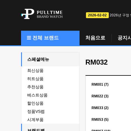
2026-02-02
2026년 구정
전체 브랜드
처음으로
공지
스페셜메뉴
RM032
최신상품
히트상품
RM001 (7)
추천상품
베스트상품
RM022 (3)
할인상품
RM033 (2)
정품VS렙
시계부품
RM053 (5)
브랜드별