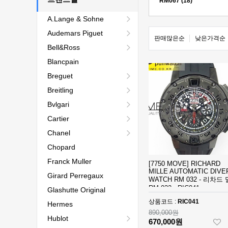
RM067 (18)
A.Lange & Sohne
Audemars Piguet
판매많은순
낮은가격순
Bell&Ross
Blancpain
Breguet
Breitling
Bvlgari
Cartier
Chanel
Chopard
Franck Muller
[7750 MOVE] RICHARD
MILLE AUTOMATIC DIVE
Girard Perregaux
WATCH RM 032 - 리차드
RM 032 - RIC041
Glashutte Original
상품코드 :
RIC041
Hermes
890,000원
Hublot
670,000원