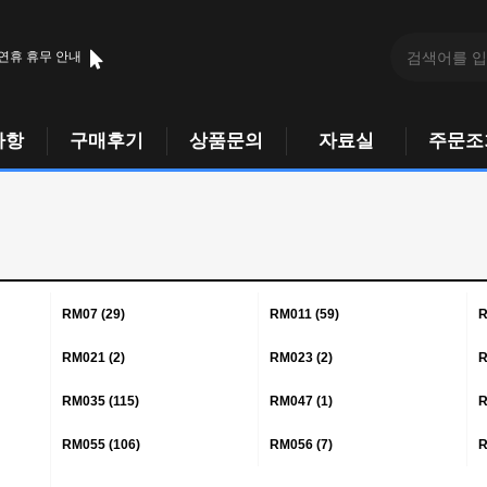
 연휴 휴무 안내
사항
구매후기
상품문의
자료실
주문조
RM07 (29)
RM011 (59)
R
RM021 (2)
RM023 (2)
R
RM035 (115)
RM047 (1)
R
RM055 (106)
RM056 (7)
R