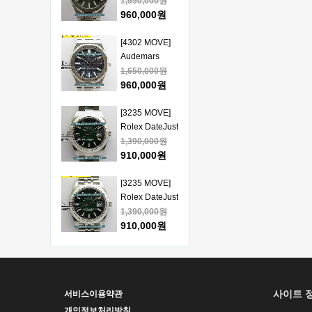
Piguet Royal
1,650,000원
얄오크 크르노
Oak 15510
960,000원
그래프 50주년
41mm SS VSF
모델 베스트에
1:1 Best
[4302 MOVE]
디션
Edition - 오데
Audemars
마피게 로얄오
Piguet Royal
1,650,000원
크 베스트 에디
Oak 15510
960,000원
션
41mm SS VSF
1:1 Best
[3235 MOVE]
Edition - 오데
Rolex DateJust
마피게 로얄오
41mm 126334
1,390,000원
크 베스트 에디
904L SS ERF
910,000원
션
1:1Best Edition
- 롤렉스 데이져
[3235 MOVE]
스트 오토매틱
Rolex DateJust
베스트에디션
41mm 126334
1,390,000원
904L SS ERF
910,000원
1:1Best Edition
- 롤렉스 데이져
[3235 MOVE]
스트 오토매틱
Rolex DateJust
베스트에디션
41mm 126300
1,390,000원
사이트 
서비스이용약관
904L SS ERF
910,000원
1:1Best Edition
개인정보처리방침