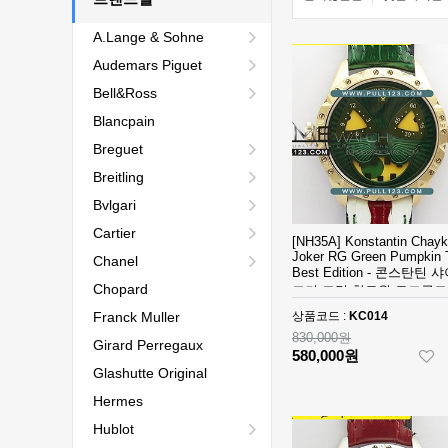
A.Lange & Sohne
Audemars Piguet
Bell&Ross
Blancpain
Breguet
Breitling
Bvlgari
Cartier
[NH35A] Konstantin Chayk
Joker RG Green Pumpkin
Chanel
Best Edition - 콘스탄틴 
Chopard
조커 그린 할로윈 로즈골드
스트에디션
Franck Muller
상품코드 :
KC014
830,000원
Girard Perregaux
580,000원
Glashutte Original
Hermes
Hublot