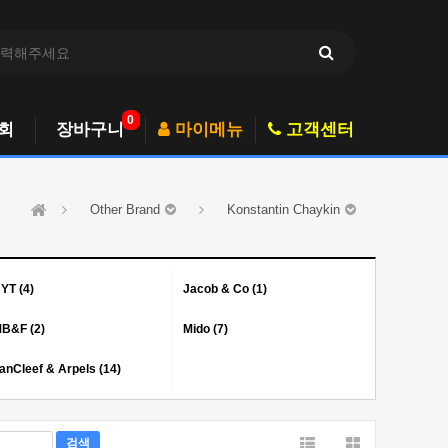
0
회
장바구니
마이메뉴
고객센터
Other Brand
Konstantin Chaykin
YT (4)
Jacob & Co (1)
B&F (2)
Mido (7)
anCleef & Arpels (14)