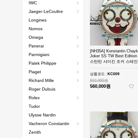
IWC
Jaeger-LeCoultre
Longines
Nomos
Omega
Panerai
[NH35A] Konstantin Chayk
Parmigiani
Joker SS TW Best Edition
스탄틴 샤이킨 조커 스테
Patek Philippe
스 스틸 베스트에디션
Piaget
상품코드 :
KC009
Richard Mille
810,000원
560,000원
Roger Dubuis
Rolex
Tudor
Ulysse Nardin
Vacheron Constantin
Zenith