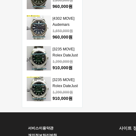
Piguet Royal
1,650,000원
얄오크 크르노
Oak 15510
960,000원
그래프 50주년
41mm SS VSF
모델 베스트에
1:1 Best
[4302 MOVE]
디션
Edition - 오데
Audemars
마피게 로얄오
Piguet Royal
1,650,000원
크 베스트 에디
Oak 15510
960,000원
션
41mm SS VSF
1:1 Best
[3235 MOVE]
Edition - 오데
Rolex DateJust
마피게 로얄오
41mm 126334
1,390,000원
크 베스트 에디
904L SS ERF
910,000원
션
1:1Best Edition
- 롤렉스 데이져
[3235 MOVE]
스트 오토매틱
Rolex DateJust
베스트에디션
41mm 126334
1,390,000원
904L SS ERF
910,000원
1:1Best Edition
- 롤렉스 데이져
[3235 MOVE]
스트 오토매틱
Rolex DateJust
베스트에디션
41mm 126300
1,390,000원
사이트 
서비스이용약관
904L SS ERF
910,000원
1:1Best Edition
개인정보처리방침