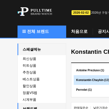
2026-02-02
2026년 구정
전체 브랜드
처음으로
공지
스페셜메뉴
Konstantin C
최신상품
히트상품
Antoine Preziuso (1)
추천상품
베스트상품
Konstantin Chaykin (13
할인상품
Perrelet (1)
정품VS렙
시계부품
판매많은순
낮은가격순
브랜드별