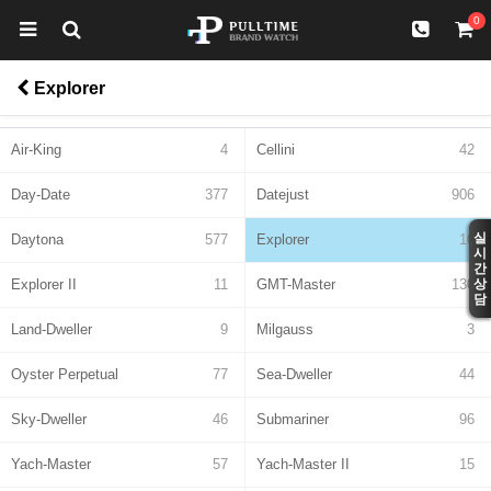
0
Explorer
Air-King
4
Cellini
42
Day-Date
377
Datejust
906
실
Daytona
577
Explorer
10
시
간
Explorer II
11
GMT-Master
130
상
담
Land-Dweller
9
Milgauss
3
Oyster Perpetual
77
Sea-Dweller
44
Sky-Dweller
46
Submariner
96
Yach-Master
57
Yach-Master II
15