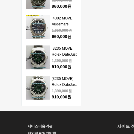
Piguet Royal
1,650,000원
얄오크 크르노
Oak 15510
960,000원
그래프 50주년
41mm SS VSF
모델 베스트에
1:1 Best
[4302 MOVE]
디션
Edition - 오데
Audemars
마피게 로얄오
Piguet Royal
1,650,000원
크 베스트 에디
Oak 15510
960,000원
션
41mm SS VSF
1:1 Best
[3235 MOVE]
Edition - 오데
Rolex DateJust
마피게 로얄오
41mm 126334
1,390,000원
크 베스트 에디
904L SS ERF
910,000원
션
1:1Best Edition
- 롤렉스 데이져
[3235 MOVE]
스트 오토매틱
Rolex DateJust
베스트에디션
41mm 126334
1,390,000원
904L SS ERF
910,000원
1:1Best Edition
- 롤렉스 데이져
[3235 MOVE]
스트 오토매틱
Rolex DateJust
베스트에디션
41mm 126300
1,390,000원
사이트 
서비스이용약관
904L SS ERF
910,000원
1:1Best Edition
개인정보처리방침