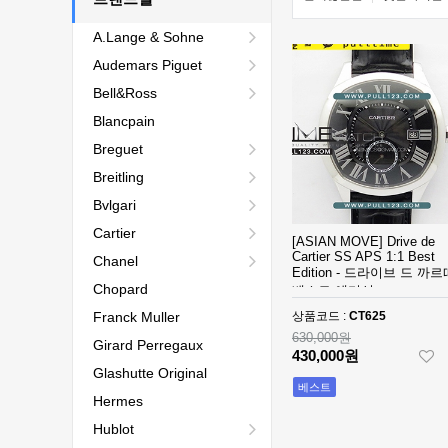
A.Lange & Sohne
Audemars Piguet
Bell&Ross
Blancpain
Breguet
Breitling
Bvlgari
Cartier
[ASIAN MOVE] Drive de
Cartier SS APS 1:1 Best
Chanel
Edition - 드라이브 드 까
Chopard
베스트 에디션
Franck Muller
상품코드 :
CT625
630,000원
Girard Perregaux
430,000원
Glashutte Original
베스트
Hermes
Hublot