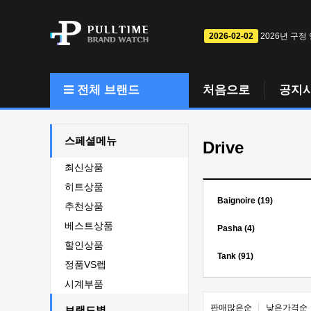
2026-02-02
2026년 구정
전체 브랜드
처음으로
공지
스페셜메뉴
Drive
최신상품
히트상품
Baignoire (19)
추천상품
베스트상품
Pasha (4)
할인상품
Tank (91)
정품VS렙
시계부품
판매많은순
낮은가격순
브랜드별