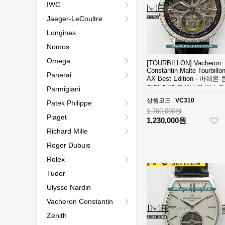
IWC
Jaeger-LeCoultre
Longines
Nomos
Omega
[TOURBILLON] Vacheron
Constantin Malte Tourbillo
Panerai
AX Best Edition - 바쉐론
탄틴 말테 투어빌론 베스트
Parmigiani
디션
상품코드 :
VC310
Patek Philippe
1,760,000원
Piaget
1,230,000원
Richard Mille
Roger Dubuis
Rolex
Tudor
Ulysse Nardin
Vacheron Constantin
Zenith