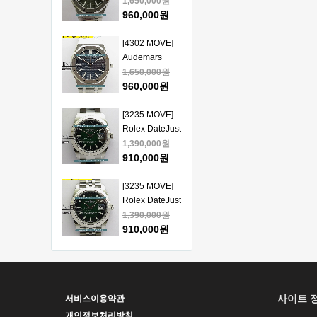
Piguet Royal
1,650,000원
얄오크 크르노
Oak 15510
960,000원
그래프 50주년
41mm SS VSF
모델 베스트에
1:1 Best
[4302 MOVE]
디션
Edition - 오데
Audemars
마피게 로얄오
Piguet Royal
1,650,000원
크 베스트 에디
Oak 15510
960,000원
션
41mm SS VSF
1:1 Best
[3235 MOVE]
Edition - 오데
Rolex DateJust
마피게 로얄오
41mm 126334
1,390,000원
크 베스트 에디
904L SS ERF
910,000원
션
1:1Best Edition
- 롤렉스 데이져
[3235 MOVE]
스트 오토매틱
Rolex DateJust
베스트에디션
41mm 126334
1,390,000원
904L SS ERF
910,000원
1:1Best Edition
- 롤렉스 데이져
[3235 MOVE]
스트 오토매틱
Rolex DateJust
베스트에디션
41mm 126300
1,390,000원
사이트 
서비스이용약관
904L SS ERF
910,000원
1:1Best Edition
개인정보처리방침