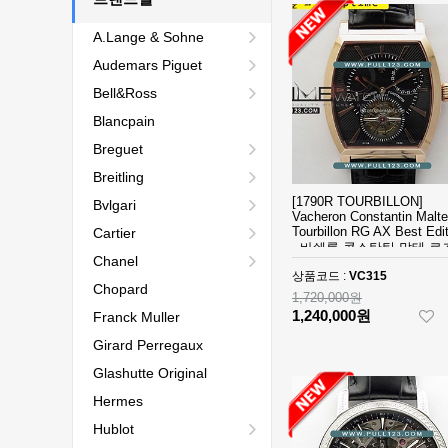
A.Lange & Sohne
Audemars Piguet
Bell&Ross
Blancpain
Breguet
Breitling
[1790R TOURBILLON]
Bvlgari
Vacheron Constantin Malte
Tourbillon RG AX Best Edit
Cartier
- 바쉐론 콘스탄틴 말테 로
Chanel
드 투어빌론 베스트 에디션
상품코드 :
VC315
Chopard
1,720,000원
1,240,000원
Franck Muller
Girard Perregaux
Glashutte Original
Hermes
Hublot