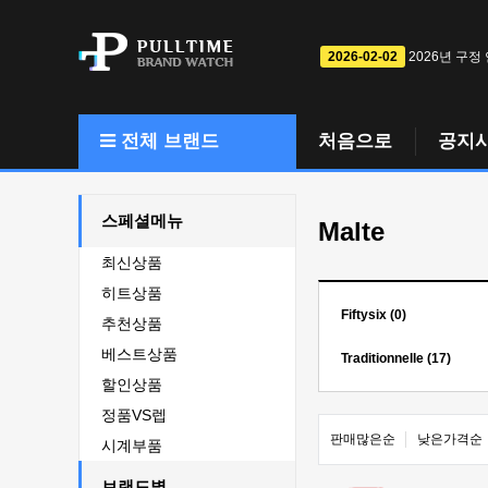
2026-02-02
2026년 구정
전체 브랜드
처음으로
공지
스페셜메뉴
Malte
최신상품
히트상품
Fiftysix (0)
추천상품
베스트상품
Traditionnelle (17)
할인상품
정품VS렙
판매많은순
낮은가격순
시계부품
브랜드별