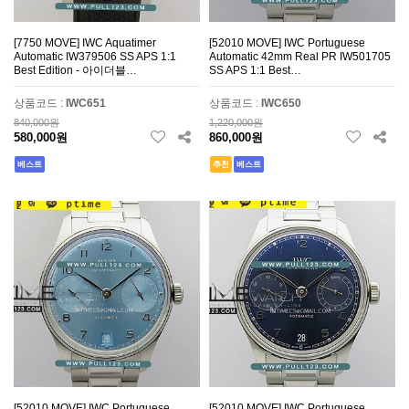
[7750 MOVE] IWC Aquatimer
[52010 MOVE] IWC Portuguese
Automatic IW379506 SS APS 1:1
Automatic 42mm Real PR IW501705
Best Edition - 아이더블…
SS APS 1:1 Best…
상품코드 :
IWC651
상품코드 :
IWC650
840,000원
1,220,000원
580,000원
860,000원
베스트
추천
베스트
[52010 MOVE] IWC Portuguese
[52010 MOVE] IWC Portuguese