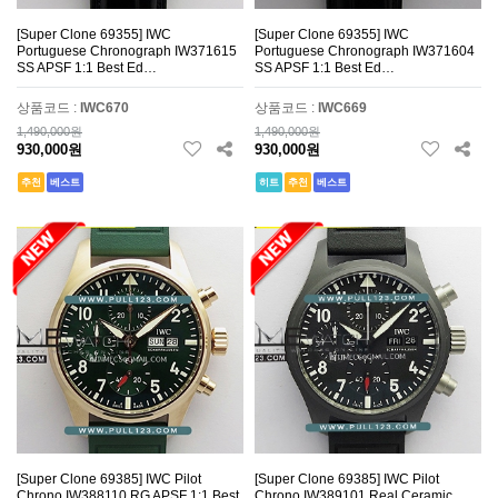
[Super Clone 69355] IWC
[Super Clone 69355] IWC
Portuguese Chronograph IW371615
Portuguese Chronograph IW371604
SS APSF 1:1 Best Ed…
SS APSF 1:1 Best Ed…
상품코드 :
IWC670
상품코드 :
IWC669
1,490,000원
1,490,000원
930,000원
930,000원
추천
베스트
히트
추천
베스트
[Super Clone 69385] IWC Pilot
[Super Clone 69385] IWC Pilot
Chrono IW388110 RG APSF 1:1 Best
Chrono IW389101 Real Ceramic