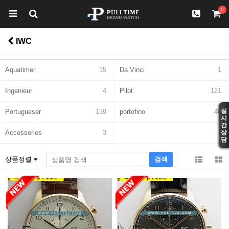
0
IWC
Aquatimer
15
Da Vinci
1
Ingenieur
4
Pilot
121
실
Portugueser
139
portofino
46
시
간
Accessories
3
상
담
상품정렬