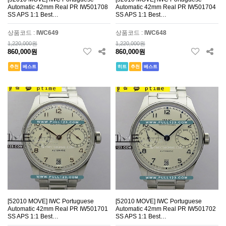
Automatic 42mm Real PR IW501708
Automatic 42mm Real PR IW501704
SS APS 1:1 Best…
SS APS 1:1 Best…
상품코드 :
IWC649
상품코드 :
IWC648
1,220,000원
1,220,000원
860,000원
860,000원
추천
베스트
히트
추천
베스트
[52010 MOVE] IWC Portuguese
[52010 MOVE] IWC Portuguese
Automatic 42mm Real PR IW501701
Automatic 42mm Real PR IW501702
SS APS 1:1 Best…
SS APS 1:1 Best…