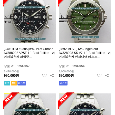
[CUSTOM 69385] IWC Pilot Chrono
[2892 MOVE] IWC Ingenieur
IW388002 APSF 1:1 Best Edition - 아
IW328908 SS V7 1:1 Best Edition - 아
이더블유씨 파일럿…
이더블유씨 인제니어 베스트…
상품코드 :
IWC657
상품코드 :
IWC656
1,470,000원
1,000,000원
980,000원
680,000원
히트
추천
베스트
베스트