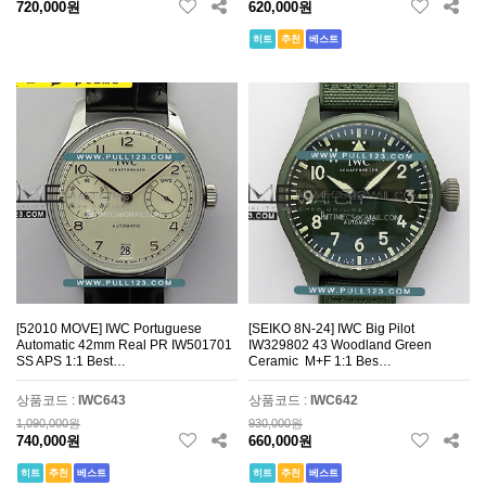
720,000원
620,000원
히트
추천
베스트
[52010 MOVE] IWC Portuguese
[SEIKO 8N-24] IWC Big Pilot
Automatic 42mm Real PR IW501701
IW329802 43 Woodland Green
SS APS 1:1 Best…
Ceramic M+F 1:1 Bes…
상품코드 :
IWC643
상품코드 :
IWC642
1,090,000원
930,000원
740,000원
660,000원
히트
추천
베스트
히트
추천
베스트