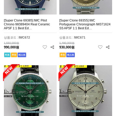
[Super Clone 69385] IWC Pilot
[Super Clone 69355] IWC
Chrono IW389404 Real Ceramic
Portuguese Chronograph IW371624
APSF 1:1 Best Ed…
SS APSF 1:1 Best Ed…
상품코드 :
IWC672
상품코드 :
IWC671
1,550,000원
1,490,000원
990,000원
930,000원
히트
추천
베스트
추천
베스트