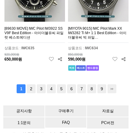
[89630 MOVE] IWC Pilot IW3922 SS
[MIYOTA 9015] IWC Pilot Mark XX
V9F Best Edition - 아이더블유씨 파일
IW3282 Ti M+ 1:1 Best Edition - 아이
럿 베스트에디션
더블유씨 빅 파일…
상품코드 :
IWC635
상품코드 :
IWC634
920,000원
850,000원
650,000원
590,000원
히트
베스트
밴드증정
2
3
4
5
6
7
8
9
1
공지사항
구매후기
자료실
FAQ
1:1문의
PC버전