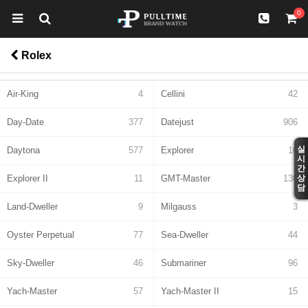
0
Rolex
Air-King
4
Cellini
42
Day-Date
377
Datejust
906
실
Daytona
577
Explorer
10
시
간
Explorer II
11
GMT-Master
130
상
담
Land-Dweller
9
Milgauss
3
Oyster Perpetual
77
Sea-Dweller
44
Sky-Dweller
46
Submariner
96
Yach-Master
57
Yach-Master II
15