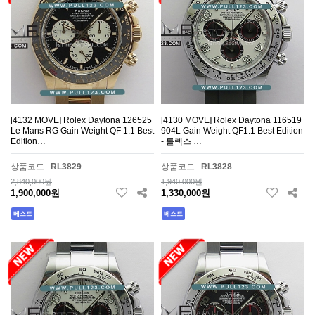
[4132 MOVE] Rolex Daytona 126525
[4130 MOVE] Rolex Daytona 116519
Le Mans RG Gain Weight QF 1:1 Best
904L Gain Weight QF1:1 Best Edition
Edition…
- 롤렉스 …
상품코드 :
RL3829
상품코드 :
RL3828
2,840,000원
1,940,000원
1,900,000원
1,330,000원
베스트
베스트