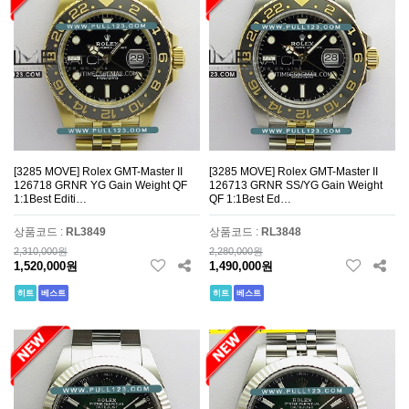
[3285 MOVE] Rolex GMT-Master II
[3285 MOVE] Rolex GMT-Master II
126718 GRNR YG Gain Weight QF
126713 GRNR SS/YG Gain Weight
1:1Best Editi…
QF 1:1Best Ed…
상품코드 :
RL3849
상품코드 :
RL3848
2,310,000원
2,280,000원
1,520,000원
1,490,000원
히트
베스트
히트
베스트