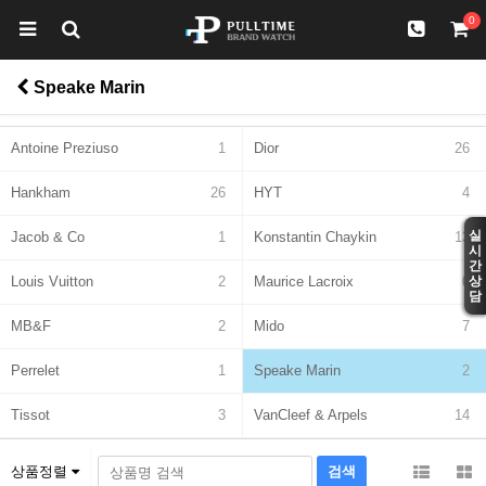
0
Speake Marin
Antoine Preziuso
1
Dior
26
Hankham
26
HYT
4
실
Jacob & Co
1
Konstantin Chaykin
13
시
간
Louis Vuitton
2
Maurice Lacroix
0
상
담
MB&F
2
Mido
7
Perrelet
1
Speake Marin
2
Tissot
3
VanCleef & Arpels
14
상품정렬