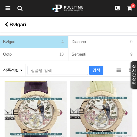
0
Bvlgari
Bvlgari
4
Diagono
0
Octo
13
Serpenti
9
실
상품정렬
시
간
상
담