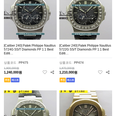
[Caliber 240] Patek Philippe Nautilus
[Caliber 240] Patek Philippe Nautilus
5724G SS/T Diamonds PP 1:1 Best
5722G SS/T Diamonds PP 1:1 Best
Editi…
Editi…
상품코드 :
PP475
상품코드 :
PP474
1,900,000원
1,870,000원
1,240,000원
1,210,000원
추천
베스트
추천
베스트