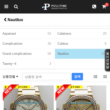
0
Nautilus
Aquanaut
53
Calatrava
29
Complications
26
Cubitus
8
실
Grand complications
50
Nautilus
152
시
간
Twenty~4
3
상
담
상품정렬