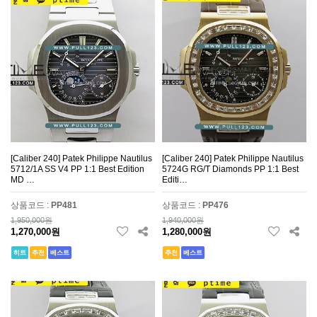
[Caliber 240] Patek Philippe Nautilus
[Caliber 240] Patek Philippe Nautilus
5712/1A SS V4 PP 1:1 Best Edition
5724G RG/T Diamonds PP 1:1 Best
MD …
Editi…
상품코드 :
PP481
상품코드 :
PP476
1,950,000원
1,940,000원
1,270,000원
1,280,000원
히트
추천
베스트
추천
베스트