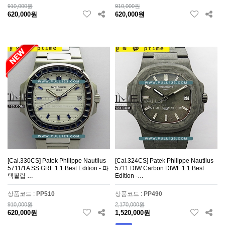
910,000원
910,000원
620,000원
620,000원
[Cal.330CS] Patek Philippe Nautilus
[Cal.324CS] Patek Philippe Nautilus
5711/1A SS GRF 1:1 Best Edition - 파
5711 DIW Carbon DIWF 1:1 Best
텍필립 …
Edition -…
상품코드 :
PP510
상품코드 :
PP490
910,000원
2,170,000원
620,000원
1,520,000원