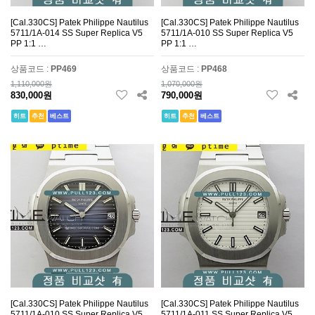
[Cal.330CS] Patek Philippe Nautilus
[Cal.330CS] Patek Philippe Nautilus
5711/1A-014 SS Super Replica V5
5711/1A-010 SS Super Replica V5
PP 1:1 …
PP 1:1 …
상품코드 :
PP469
상품코드 :
PP468
1,110,000원
1,070,000원
830,000원
790,000원
히트
추천
베스트
히트
추천
베스트
[Cal.330CS] Patek Philippe Nautilus
[Cal.330CS] Patek Philippe Nautilus
5711/1A-010 SS Super Replica V5
5711/1A-011 SS Super Replica V5