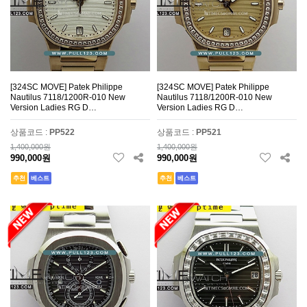
[324SC MOVE] Patek Philippe
[324SC MOVE] Patek Philippe
Nautilus 7118/1200R-010 New
Nautilus 7118/1200R-010 New
Version Ladies RG D…
Version Ladies RG D…
상품코드 :
PP522
상품코드 :
PP521
1,400,000원
1,400,000원
990,000원
990,000원
추천
베스트
추천
베스트