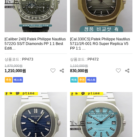
[Caliber 240] Patek Philippe Nautilus
[Cal.330CS] Patek Philippe Nautilus
5722G SS/T Diamonds PP 1:1 Best
5711/1R-001 RG Super Replica V5
Editi…
PP 1:1 …
상품코드 :
PP473
상품코드 :
PP472
1,870,000원
1,110,000원
1,210,000원
830,000원
추천
베스트
히트
추천
베스트