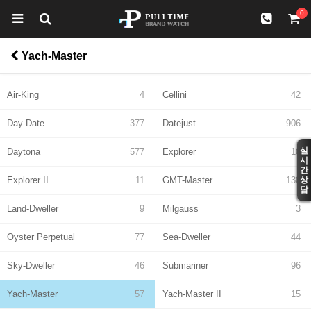
0
Yach-Master
Air-King
4
Cellini
42
Day-Date
377
Datejust
906
실
Daytona
577
Explorer
10
시
간
Explorer II
11
GMT-Master
130
상
담
Land-Dweller
9
Milgauss
3
Oyster Perpetual
77
Sea-Dweller
44
Sky-Dweller
46
Submariner
96
Yach-Master
57
Yach-Master II
15