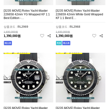
[3235 MOVE] Rolex Yacht-Master
[3235 MOVE] Rolex Yacht-Master
226658 42mm YG Wrapped KF 1:1
226659 42mm White Gold Wrapped
Best Edition -…
KF 1:1 Best E…
상품코드 :
RL2969
상품코드 :
RL2968
1,930,000원
1,930,000원
1,390,000원
1,390,000원
베스트
히트
베스트
[3235 MOVE] Rolex Yacht-Master
[3235 MOVE] Rolex Yacht-Master