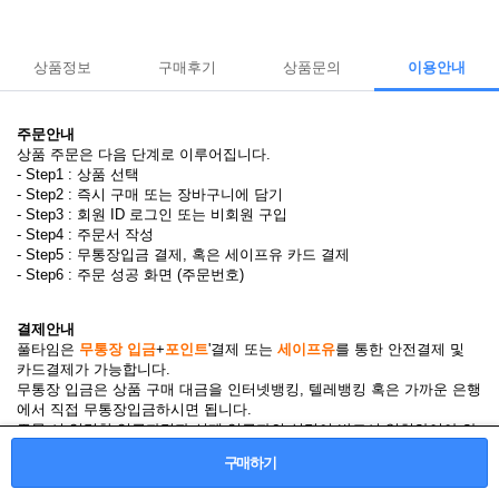
상품정보
구매후기
상품문의
이용안내
주문안내
상품 주문은 다음 단계로 이루어집니다.
- Step1 : 상품 선택
- Step2 : 즉시 구매 또는 장바구니에 담기
- Step3 : 회원 ID 로그인 또는 비회원 구입
- Step4 : 주문서 작성
- Step5 : 무통장입금 결제, 혹은 세이프유 카드 결제
- Step6 : 주문 성공 화면 (주문번호)
결제안내
풀타임은
무통장 입금
+
포인트
'결제 또는
세이프유
를 통한 안전결제 및
카드결제가 가능합니다.
무통장 입금은 상품 구매 대금을 인터넷뱅킹, 텔레뱅킹 혹은 가까운 은행
에서 직접 무통장입금하시면 됩니다.
주문 시 입력한 입금자명과 실제 입금자의 성명이 반드시 일치하여야 하
며, 5일 이내로 입금되지 않은 주문은 자동 취소됩니다.
구매하기
카드결제 및 안전결제 이용안내는
▶
세이프유 이용안내
◀
를 클릭하여 확
인 가능합니다.