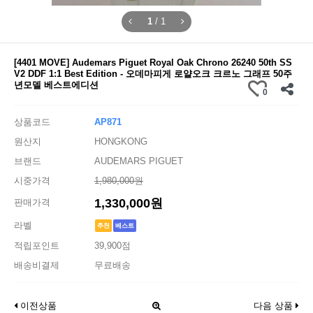
1
/
1
[4401 MOVE] Audemars Piguet Royal Oak Chrono 26240 50th SS
V2 DDF 1:1 Best Edition - 오데마피게 로얄오크 크르노 그래프 50주
년모델 베스트에디션
0
상품코드
AP871
원산지
HONGKONG
브랜드
AUDEMARS PIGUET
시중가격
1,980,000원
1,330,000원
판매가격
라벨
추천
베스트
적립포인트
39,900점
배송비결제
무료배송
이전상품
다음 상품