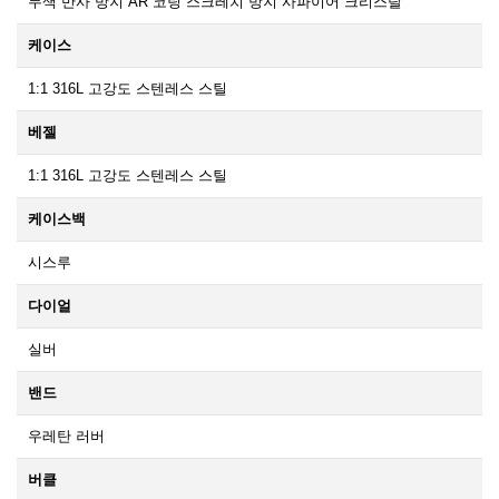
무색 반사 방지 AR 코팅 스크레치 방지 사파이어 크리스탈
케이스
1:1 316L 고강도 스텐레스 스틸
베젤
1:1 316L 고강도 스텐레스 스틸
케이스백
시스루
다이얼
실버
밴드
우레탄 러버
버클