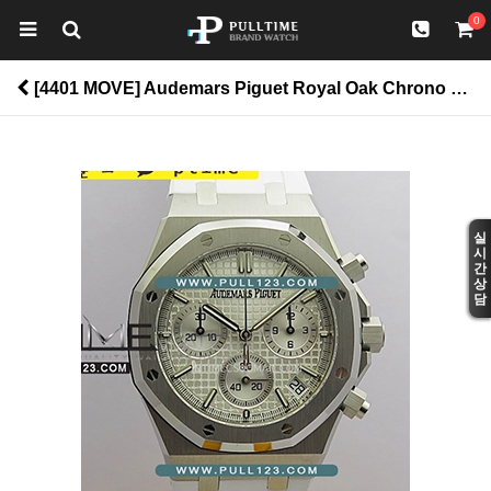
0
[4401 MOVE] Audemars Piguet Royal Oak Chrono 26240 50th SS V2 DDF 1:1 Best Edition - 오데마피게 로얄오크 크르노 그래프 50주년모델 베스트에디션 > Royal Oak
실
시
간
상
담