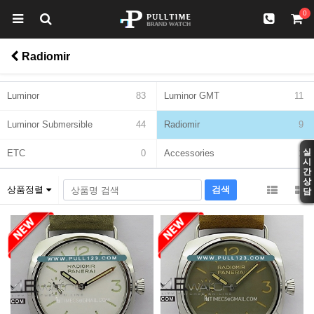
0
Radiomir
Luminor
83
Luminor GMT
11
Luminor Submersible
44
Radiomir
9
실
ETC
0
Accessories
1
시
간
상
상품정렬
담