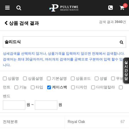
0
검색 결과
3940
건
상품 검색 결과
상세검색을 선택하지 않거나, 상품가격을 입력하지 않으면 전체에서 검색합니다.
검색어는 최대 30글자까지, 여러개의 검색어를 공백으로 구분하여 입력 할수 있습
실
니다.
시
간
상
상품명
상품설명
기본설명
상품코드
성별
무브
담
먼트
기능
타입
케이스백
디자인
다이얼칼라
밴드
원 ~
원
전체분류
Royal Oak
67