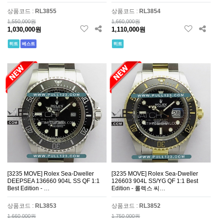
Reverso
6
Polaris
1
상품코드 :
RL3855
상품코드 :
RL3854
1,550,000원
1,660,000원
1,030,000원
1,110,000원
Longines
26
Speed-Master
29
히트
베스트
히트
Sea-Master
38
Constellation
12
DeVille
45
Sea-Master Aqua Terra
5
Luminor Submersible
42
Luminor GMT
3
Luminor
55
Radiomir
9
Aquanaut
13
Nautilus
8
Protocole
3
Tradition
3
Emperador
6
Limelight
4
[3235 MOVE] Rolex Sea-Dweller
[3235 MOVE] Rolex Sea-Dweller
DEEPSEA 136660 904L SS QF 1:1
126603 904L SS/YG QF 1:1 Best
Best Edition - …
Edition - 롤렉스 씨…
RM035
30
RM027
14
상품코드 :
RL3853
상품코드 :
RL3852
Daytona
467
Submariner
83
1,660,000원
1,750,000원