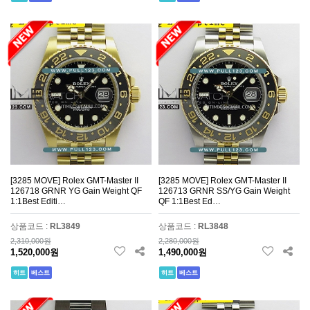
Dior
26
Tissot
1
Konstantin Chaykin
13
Louis Vuitton
2
Hankham
26
[3285 MOVE] Rolex GMT-Master II
[3285 MOVE] Rolex GMT-Master II
126718 GRNR YG Gain Weight QF
126713 GRNR SS/YG Gain Weight
1:1Best Editi…
QF 1:1Best Ed…
상품코드 :
RL3849
상품코드 :
RL3848
2,310,000원
2,280,000원
1,520,000원
1,490,000원
히트
베스트
히트
베스트