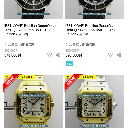
[B31 MOVE] Breitling SuperOcean
[B31 MOVE] Breitling SuperOcean
Heritage 42mm SS B50 1:1 Best
Heritage 42mm SS B50 1:1 Best
Edition - 브라이…
Edition - 브라이…
상품코드 :
BRE726
상품코드 :
BRE725
800,000원
800,000원
570,000원
570,000원
히트