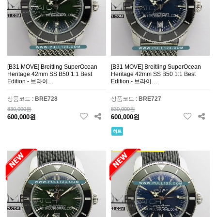
[B31 MOVE] Breitling SuperOcean
[B31 MOVE] Breitling SuperOcean
Heritage 42mm SS B50 1:1 Best
Heritage 42mm SS B50 1:1 Best
Edition - 브라이…
Edition - 브라이…
상품코드 :
BRE728
상품코드 :
BRE727
830,000원
830,000원
600,000원
600,000원
히트