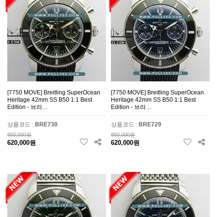
[7750 MOVE] Breitling SuperOcean
[7750 MOVE] Breitling SuperOcean
Heritage 42mm SS B50 1:1 Best
Heritage 42mm SS B50 1:1 Best
Edition - 브라…
Edition - 브라…
상품코드 :
BRE730
상품코드 :
BRE729
850,000원
850,000원
620,000원
620,000원