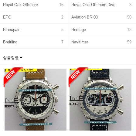
Royal Oak Offshore
16
Royal Oak Offshore Dive
3
ETC
2
Aviation BR 03
50
Blancpain
5
Heritage
13
Breitling
7
Navitimer
59
Avenger
100
Bentley
3
상품정렬
Superocean
98
Chronomat
6
Transocean
2
Colt
12
Premier
2
Top Time
2
Serpenti
9
Cartier
1
Baignoire
19
Ballon Bleu
91
CLÉ
1
Pasha
4