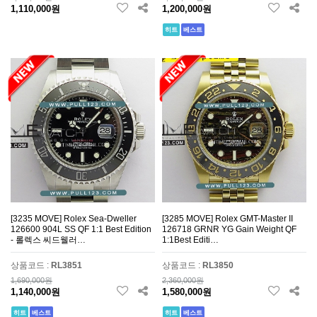
1,110,000원
1,200,000원
Yach-Master
57
Explorer II
11
히트
베스트
Day-Date
376
Datejust
905
GMT-Master
120
Air-King
4
Cellini
25
Milgauss
3
Explorer
10
Sky-Dweller
46
Yach-Master II
15
Oyster Perpetual
76
Sea-Dweller
44
AquaRacer
11
[3235 MOVE] Rolex Sea-Dweller
[3285 MOVE] Rolex GMT-Master II
Autavia
3
Malte
4
126600 904L SS QF 1:1 Best Edition
126718 GRNR YG Gain Weight QF
- 롤렉스 씨드웰러…
1:1Best Editi…
Overseas
30
Patrimony
7
상품코드 :
RL3851
상품코드 :
RL3850
Zenith
12
Tudor
87
1,690,000원
2,360,000원
1,140,000원
1,580,000원
Jacob & Co
1
VanCleef & Arpels
14
히트
베스트
히트
베스트