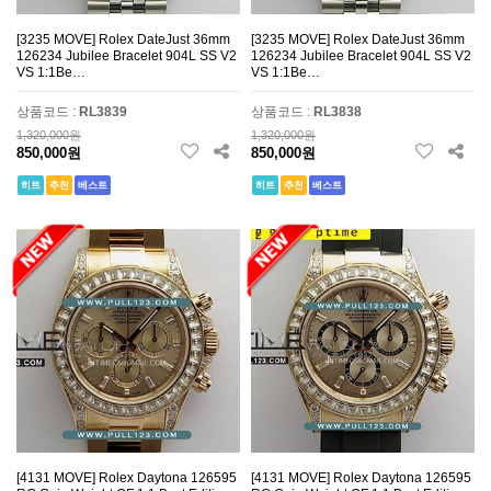
[3235 MOVE] Rolex DateJust 36mm
[3235 MOVE] Rolex DateJust 36mm
126234 Jubilee Bracelet 904L SS V2
126234 Jubilee Bracelet 904L SS V2
VS 1:1Be…
VS 1:1Be…
상품코드 :
RL3839
상품코드 :
RL3838
1,320,000원
1,320,000원
850,000원
850,000원
히트
추천
베스트
히트
추천
베스트
[4131 MOVE] Rolex Daytona 126595
[4131 MOVE] Rolex Daytona 126595