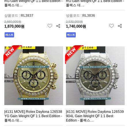
RG Gain Weight QF 1:1 Best Edition -
RG Gain Weight QF 1:1 Best Edition -
롤렉스 데…
롤렉스 데…
상품코드 :
RL3837
상품코드 :
RL3836
2,660,000원
2,530,000원
1,870,000원
1,740,000원
베스트
베스트
[4131 MOVE] Rolex Daytona 126538
[4131 MOVE] Rolex Daytona 126539
YG Gain Weight QF 1:1 Best Edition -
904L Gain Weight QF 1:1 Best
롤렉스 데…
Edition - 롤렉스…