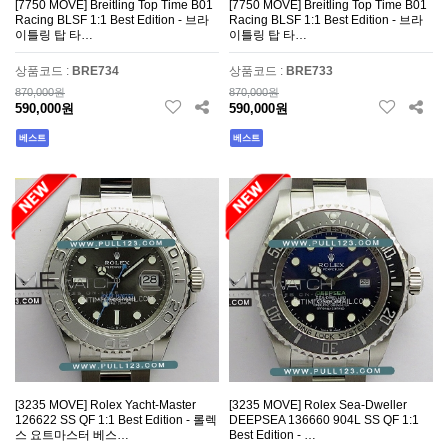
[7750 MOVE] Breitling Top Time B01
[7750 MOVE] Breitling Top Time B01
Roadster
1
Santos
51
Racing BLSF 1:1 Best Edition - 브라
Racing BLSF 1:1 Best Edition - 브라
이틀링 탑 타…
이틀링 탑 타…
Tank
91
Ronde
18
상품코드 :
BRE734
상품코드 :
BRE733
870,000원
870,000원
Panthere
26
Other series
2
590,000원
590,000원
베스트
베스트
J12
26
Premiere
2
Mademoiselle Prive
4
Chopard
20
Franck Muller
54
Glashutte Original
5
Hermes
11
Big Bang
12
Classic Fusion
5
Aquatimer
14
Pilot
102
Portugueser
43
portofino
44
Da Vinci
1
[3235 MOVE] Rolex Yacht-Master
[3235 MOVE] Rolex Sea-Dweller
126622 SS QF 1:1 Best Edition - 롤렉
DEEPSEA 136660 904L SS QF 1:1
Ingenieur
4
Master
1
스 요트마스터 베스…
Best Edition - …