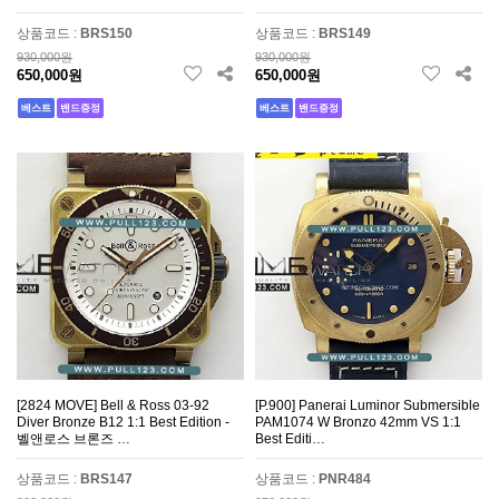
상품코드 :
BRS150
상품코드 :
BRS149
930,000원
930,000원
650,000원
650,000원
베스트
밴드증정
베스트
밴드증정
[2824 MOVE] Bell & Ross 03-92
[P.900] Panerai Luminor Submersible
Diver Bronze B12 1:1 Best Edition -
PAM1074 W Bronzo 42mm VS 1:1
벨앤로스 브론즈 …
Best Editi…
상품코드 :
BRS147
상품코드 :
PNR484