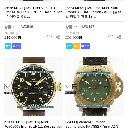
[2836 MOVE] IWC Pilot Mark UTC
[2824 MOVE] IWC Pilot Mark XVIII
Bronze IW327101 ZF 1:1 Best Edition
Bronze XF Best Edition - 아이더블유
- 아이더블유씨…
씨 파일럿 마크 18…
상품코드 :
IWC518
상품코드 :
IWC497
760,000원
770,000원
510,000원
530,000원
히트
베스트
히트
추천
베스트
[52000 MOVE] IWC Big Pilot
[P.9000] Panerai Luminor
IW501005 Bronze ZF 1:1 Best Edition
Submersible PAM382 47mm V2 N