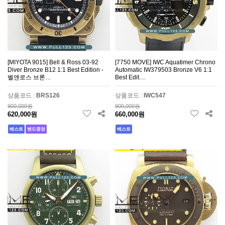
[MIYOTA 9015] Bell & Ross 03-92
[7750 MOVE] IWC Aquatimer Chrono
Diver Bronze B12 1:1 Best Edition -
Automatic IW379503 Bronze V6 1:1
벨앤로스 브론…
Best Edit…
상품코드 :
BRS126
상품코드 :
IWC547
900,000원
900,000원
620,000원
660,000원
베스트
밴드증정
베스트