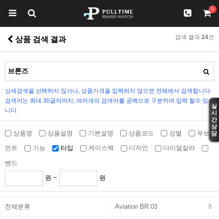
0
검색 결과
24
건
상품 검색 결과
상세검색을 선택하지 않거나, 상품가격을 입력하지 않으면 전체에서 검색합니다.
검색어는 최대 30글자까지, 여러개의 검색어를 공백으로 구분하여 입력 할수 있습
실
니다.
시
간
상
상품명
상품설명
기본설명
상품코드
성별
무브
담
먼트
기능
타입
케이스백
디자인
다이얼칼라
밴드
원 ~
원
전체분류
Aviation BR 03
8