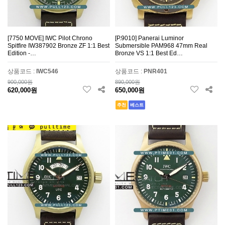
[7750 MOVE] IWC Pilot Chrono
[P.9010] Panerai Luminor
Spitfire IW387902 Bronze ZF 1:1 Best
Submersible PAM968 47mm Real
Edition -…
Bronze VS 1:1 Best Ed…
상품코드 :
IWC546
상품코드 :
PNR401
900,000원
890,000원
620,000원
650,000원
추천
베스트