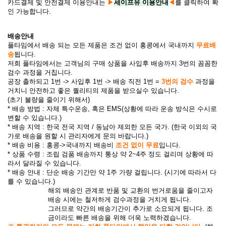
카드결제 및 안전결제 이용안내는
▶
세이프유 이용안내
◀
를 클릭하여 확
인 가능합니다.
배송안내
풀타임에서 배송 되는 모든 제품은 조건 없이 홍콩에서 국내까지
무료배
송
됩니다.
저희 풀타임에서는 고객님의 구매 상품을 사입후 배송까지 3번의 꼼꼼한
검수 과정을 거칩니다.
공장 출하되고 1번 -> 사입후 1번 -> 배송 직전 1번 =
3번의 검수
과정을
거치니 안전하고 좋은 퀄리티의 제품을 받으실수 있습니다.
(초기 불량을 줄이기 위해서)
* 배송 방법 : 자체 특수운송, 혹은 EMS(상황에 따라 운송 방식은 수시로
변할 수 있습니다.)
* 배송 지역 : 한국 전국 지역 / 동남아 제외한 모든 국가. (한국 이외의 국
가로 배송을 원할 시 관리자에게 문의 바랍니다.)
* 배송 비용 : 홍콩->국내까지 배송비
조건 없이 무료
입니다.
* 상품 수령 : 조립 검품 배송까지 통상 약 2~4주 정도 걸리며 상황에 따
라서 달라질 수 있습니다.
* 배송 안내 : 단순 배송 기간만 약 1주 가량 걸립니다. (시기에 따라서 다
를 수 있습니다.)
해외 배송인 관계로 반품 및 교환의 번거로움을 줄이고자
배송 시에는 철저하게 검수과정을 거치게 됩니다.
그러므로 약간의 배송기간이 추가로 소요되게 됩니다. 조
금이라도 빠른 배송을 위해 더욱 노력하겠습니다.