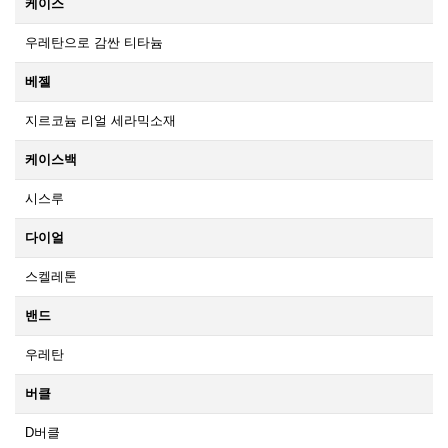
케이스
우레탄으로 감싼 티타늄
베젤
지르코늄 리얼 세라믹소재
케이스백
시스루
다이얼
스켈레톤
밴드
우레탄
버클
D버클