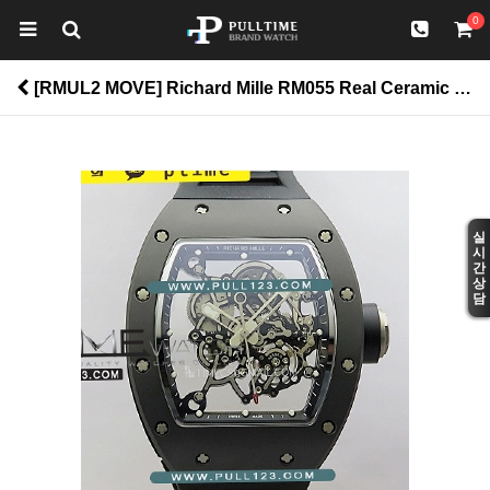
0
[RMUL2 MOVE] Richard Mille RM055 Real Ceramic DF 1:1 Best Edition - 리차드 밀레 리얼 세라믹 스켈레톤 > RM055
실
시
간
상
담