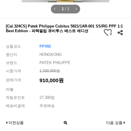
1
/
1
[Cal.324CS] Patek Philippe Cubitus 5821/1AR-001 SS/RG PPF 1:1
Best Edition - 파텍필립 큐비투스 베스트 에디션
0
상품코드
PP492
원산지
HONGKONG
브랜드
PATEK PHILIPPE
시중가격
1,330,000원
910,000원
판매가격
라벨
적립포인트
27,300점
배송비결제
무료배송
이전상품
다음 상품