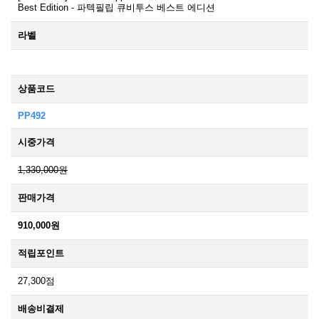
Best Edition - 파텍필립 큐비투스 베스트 에디션
라벨
상품코드
PP492
시중가격
1,330,000원
판매가격
910,000원
적립포인트
27,300점
배송비결제