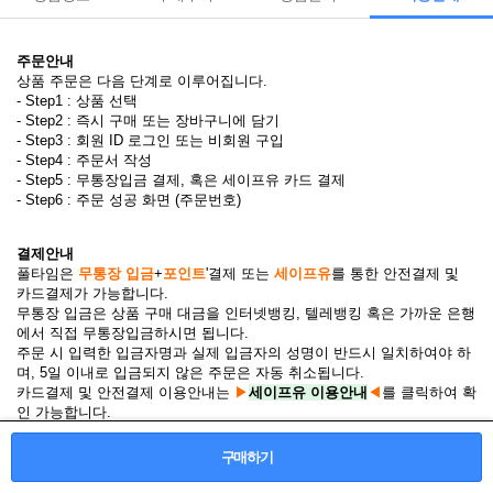
주문안내
상품 주문은 다음 단계로 이루어집니다.
- Step1 : 상품 선택
- Step2 : 즉시 구매 또는 장바구니에 담기
- Step3 : 회원 ID 로그인 또는 비회원 구입
- Step4 : 주문서 작성
- Step5 : 무통장입금 결제, 혹은 세이프유 카드 결제
- Step6 : 주문 성공 화면 (주문번호)
결제안내
풀타임은
무통장 입금
+
포인트
'결제 또는
세이프유
를 통한 안전결제 및
카드결제가 가능합니다.
무통장 입금은 상품 구매 대금을 인터넷뱅킹, 텔레뱅킹 혹은 가까운 은행
에서 직접 무통장입금하시면 됩니다.
주문 시 입력한 입금자명과 실제 입금자의 성명이 반드시 일치하여야 하
며, 5일 이내로 입금되지 않은 주문은 자동 취소됩니다.
카드결제 및 안전결제 이용안내는
▶
세이프유 이용안내
◀
를 클릭하여 확
인 가능합니다.
구매하기
배송안내
풀타임에서 배송 되는 모든 제품은 조건 없이 홍콩에서 국내까지
무료배