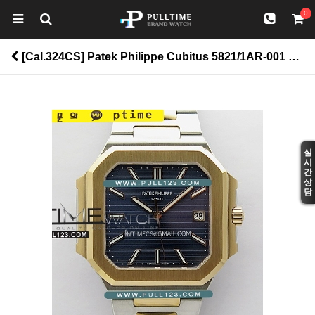
0
[Cal.324CS] Patek Philippe Cubitus 5821/1AR-001 SS/RG PPF 1:1 Best Edition - 파텍필립 큐비투스 베스트 에디션 > Cubitus
실
시
간
상
담