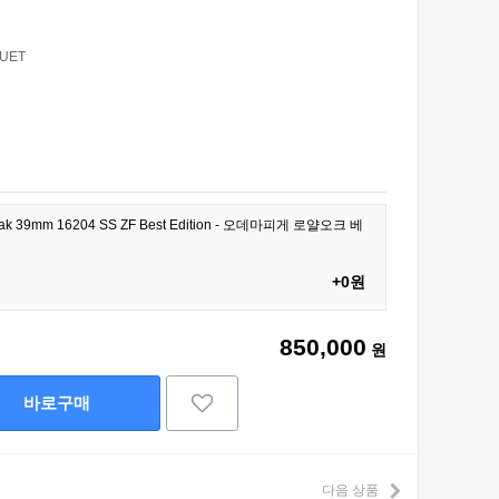
UET
l Oak 39mm 16204 SS ZF Best Edition - 오데마피게 로얄오크 베
+0원
850,000
원
바로구매
다음 상품