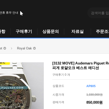
 연휴 휴무 안내
사항
구매후기
상품문의
자료실
주문조
et
Royal Oak
[3132 MOVE] Audemars Piguet R
피게 로얄오크 베스트 에디션
구매후기 0 개
상품코드
AP805
시중가격
1,330,000원
850,000원
판매가격