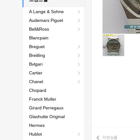
A.Lange & Sohne
Audemars Piguet
Bell&Ross
Blancpain
Breguet
Breitling
Bvlgari
Cartier
Chanel
Chopard
Franck Muller
Girard Perregaux
Glashutte Original
Hermes
Hublot
이전상품