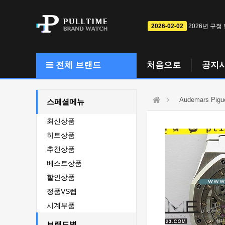
2026-02-02
2026년 구정
전체 브랜드
처음으로
공지
Audemars Pigu
스페셜메뉴
최신상품
히트상품
추천상품
베스트상품
할인상품
정품VS렙
시계부품
브랜드별