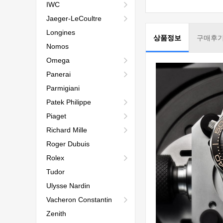
IWC
Jaeger-LeCoultre
Longines
상품정보
구매후
Nomos
Omega
Panerai
Parmigiani
Patek Philippe
Piaget
Richard Mille
Roger Dubuis
Rolex
Tudor
Ulysse Nardin
Vacheron Constantin
Zenith